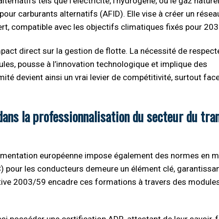
rnatifs tels que l’électricité, l’hydrogène, ou le gaz nature
 pour carburants alternatifs (AFID). Elle vise à créer un rése
vert, compatible avec les objectifs climatiques fixés pour 203
ct direct sur la gestion de flotte. La nécessité de respect
cules, pousse à l’innovation technologique et implique des
é devient ainsi un vrai levier de compétitivité, surtout face
 dans la professionnalisation du secteur du tra
réglementation européenne impose également des normes en m
C) pour les conducteurs demeure un élément clé, garantissan
irective 2003/59 encadre ces formations à travers des module
 posséder une certification ADR, attestant de leur savoir-f