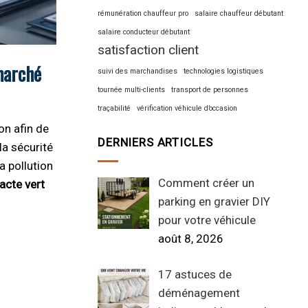
rémunération chauffeur pro
salaire chauffeur débutant
salaire conducteur débutant
satisfaction client
marché
suivi des marchandises
technologies logistiques
tournée multi-clients
transport de personnes
traçabilité
vérification véhicule d’occasion
on afin de
DERNIERS ARTICLES
la sécurité
a pollution
Comment créer un
acte vert
parking en gravier DIY
pour votre véhicule
août 8, 2026
17 astuces de
déménagement