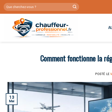
Skip
to
content
A
Comment fonctionne la rég
POSTÉ LE
13
Mai