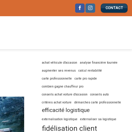
CONTACT
achat véhicule d’occasion
analyse financière tournée
augmenter ses revenus
calcul rentabilité
carte professionnelle
carte pro rapide
combien gagne chauffeur pro
conseils achat voiture d’occasion
conseils auto
critères achat voiture
démarches carte professionnelle
efficacité logistique
externalisation logistique
externaliser sa logistique
fidélisation client