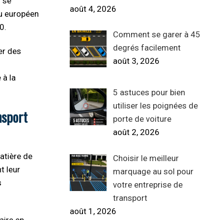
l se
août 4, 2026
au européen
0.
Comment se garer à 45
degrés facilement
er des
août 3, 2026
 à la
5 astuces pour bien
utiliser les poignées de
nsport
porte de voiture
août 2, 2026
atière de
Choisir le meilleur
t leur
marquage au sol pour
s
votre entreprise de
transport
août 1, 2026
aire en