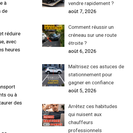
e à
vendre rapidement ?
n de
août 7, 2026
Comment réussir un
et réduire
créneau sur une route
ue, avec
étroite ?
es heures
août 6, 2026
Maîtrisez ces astuces de
stationnement pour
gagner en confiance
ansport
août 5, 2026
nts ou à
staurer des
Arrêtez ces habitudes
qui nuisent aux
chauffeurs
professionnels