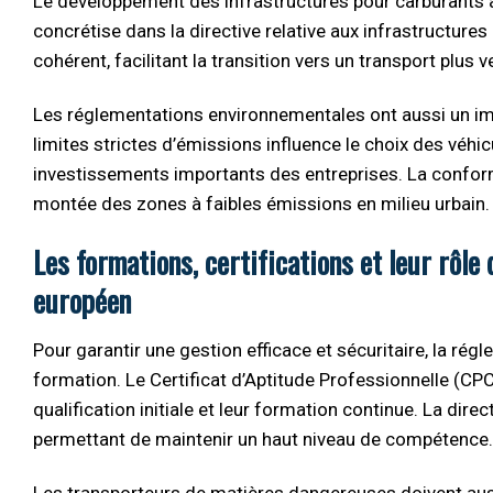
Le développement des infrastructures pour carburants alte
concrétise dans la directive relative aux infrastructures
cohérent, facilitant la transition vers un transport plus 
Les réglementations environnementales ont aussi un impa
limites strictes d’émissions influence le choix des véhi
investissements importants des entreprises. La conformit
montée des zones à faibles émissions en milieu urbain.
Les formations, certifications et leur rôle
européen
Pour garantir une gestion efficace et sécuritaire, la 
formation. Le Certificat d’Aptitude Professionnelle (CP
qualification initiale et leur formation continue. La d
permettant de maintenir un haut niveau de compétence.
Les transporteurs de matières dangereuses doivent aussi