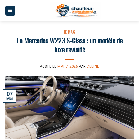
Skip
to
content
LE MAG
La Mercedes W223 S-Class : un modèle de
luxe revisité
POSTÉ LE
MAI 7, 2026
PAR
CÉLINE
07
Mai