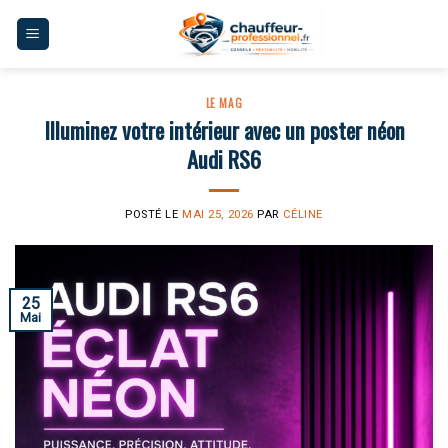
Skip
to
content
LE MAG
Illuminez votre intérieur avec un poster néon
Audi RS6
POSTÉ LE
MAI 25, 2026
PAR
CÉLINE
25
Mai