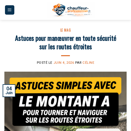
Skip
to
content
LE MAG
Astuces pour manœuvrer en toute sécurité
sur les routes étroites
POSTÉ LE
JUIN 4, 2026
PAR
CÉLINE
04
Juin