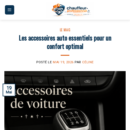
Skip
to
content
LE MAG
Les accessoires auto essentiels pour un
confort optimal
POSTÉ LE
MAI 19, 2026
PAR
CÉLINE
19
Mai