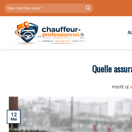
Skip
to
content
A
Quelle assur
POSTÉ LE
12
Mai