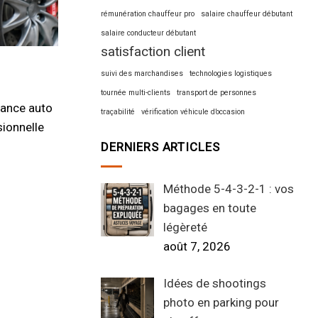
rémunération chauffeur pro
salaire chauffeur débutant
salaire conducteur débutant
satisfaction client
suivi des marchandises
technologies logistiques
tournée multi-clients
transport de personnes
rance auto
traçabilité
vérification véhicule d’occasion
sionnelle
DERNIERS ARTICLES
Méthode 5-4-3-2-1 : vos
bagages en toute
légèreté
août 7, 2026
Idées de shootings
photo en parking pour