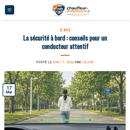
Skip
to
content
LE MAG
La sécurité à bord : conseils pour un
conducteur attentif
POSTÉ LE
MAI 17, 2026
PAR
CÉLINE
17
Mai