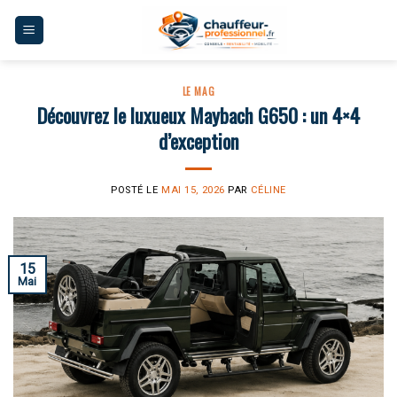
Skip
to
content
LE MAG
Découvrez le luxueux Maybach G650 : un 4×4
d’exception
POSTÉ LE
MAI 15, 2026
PAR
CÉLINE
15
Mai