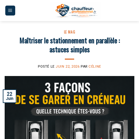
Skip
to
content
LE MAG
Maîtriser le stationnement en parallèle :
astuces simples
POSTÉ LE
JUIN 22, 2026
PAR
CÉLINE
22
Juin