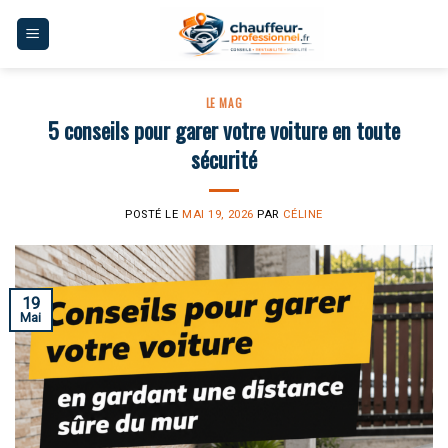
Skip
to
content
LE MAG
5 conseils pour garer votre voiture en toute
sécurité
POSTÉ LE
MAI 19, 2026
PAR
CÉLINE
19
Mai