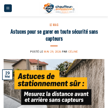
Skip
to
content
LE MAG
Astuces pour se garer en toute sécurité sans
capteurs
POSTÉ LE
MAI 29, 2026
PAR
CÉLINE
29
Mai