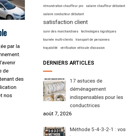
rémunération chauffeur pro
salaire chauffeur débutant
salaire conducteur débutant
satisfaction client
ble
suivi des marchandises
technologies logistiques
tournée multi-clients
transport de personnes
ée par la
traçabilité
vérification véhicule d’occasion
ronnement.
’avenir
DERNIERS ARTICLES
e de
ntenant des
17 astuces de
lication
déménagement
et nos
indispensables pour les
conductrices
août 7, 2026
Méthode 5-4-3-2-1 : vos