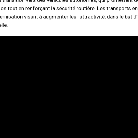
la transition vers des véhicules autonomes, qui promettent d
tion tout en renforçant la sécurité routière. Les transports 
rnisation visant à augmenter leur attractivité, dans le but d’
lle.