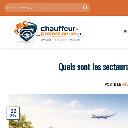
Skip
to
content
A
Quels sont les secteur
POSTÉ LE
FÉ
22
Fév