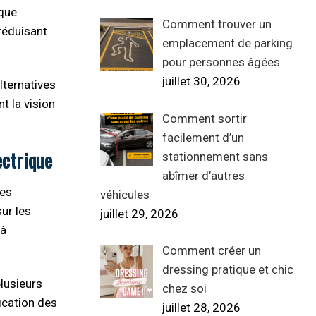
ique
Comment trouver un
 réduisant
emplacement de parking
pour personnes âgées
juillet 30, 2026
lternatives
t la vision
Comment sortir
facilement d’un
ectrique
stationnement sans
abîmer d’autres
des
véhicules
ur les
juillet 29, 2026
 à
Comment créer un
dressing pratique et chic
plusieurs
chez soi
ication des
juillet 28, 2026