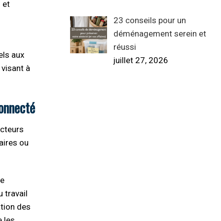
 et
23 conseils pour un
déménagement serein et
réussi
els aux
juillet 27, 2026
visant à
connecté
ecteurs
iaires ou
de
 travail
ation des
e les