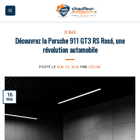
Skip
to
content
LE MAG
Découvrez la Porsche 911 GT3 RS Rosé, une
révolution automobile
POSTÉ LE
MAI 16, 2026
PAR
CÉLINE
16
Mai