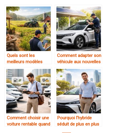
Quels sont les
Comment adapter son
meilleurs modèles
véhicule aux nouvelles
pour travailler en zone
normes
rurale
environnementales
Comment choisir une
Pourquoi l’hybride
voiture rentable quand
séduit de plus en plus
on débute comme
les chauffeurs