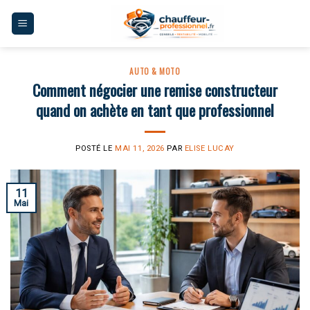
Skip
to
content
AUTO & MOTO
Comment négocier une remise constructeur
quand on achète en tant que professionnel
POSTÉ LE
MAI 11, 2026
PAR
ELISE LUCAY
11
Mai