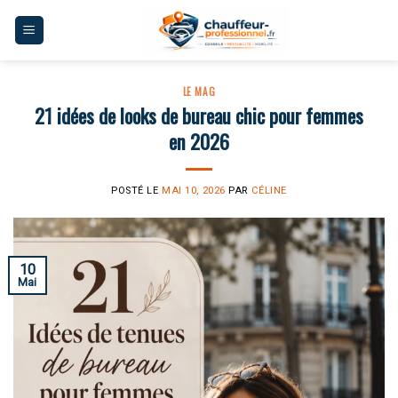
Skip
to
content
LE MAG
21 idées de looks de bureau chic pour femmes
en 2026
POSTÉ LE
MAI 10, 2026
PAR
CÉLINE
10
Mai