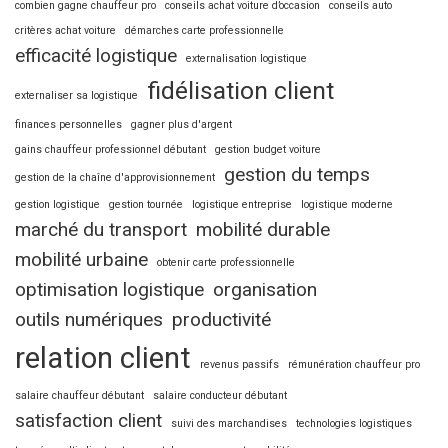
combien gagne chauffeur pro
conseils achat voiture d’occasion
conseils auto
critères achat voiture
démarches carte professionnelle
efficacité logistique
externalisation logistique
fidélisation client
externaliser sa logistique
finances personnelles
gagner plus d'argent
gains chauffeur professionnel débutant
gestion budget voiture
gestion du temps
gestion de la chaîne d'approvisionnement
gestion logistique
gestion tournée
logistique entreprise
logistique moderne
marché du transport
mobilité durable
mobilité urbaine
obtenir carte professionnelle
optimisation logistique
organisation
outils numériques
productivité
relation client
revenus passifs
rémunération chauffeur pro
salaire chauffeur débutant
salaire conducteur débutant
satisfaction client
suivi des marchandises
technologies logistiques