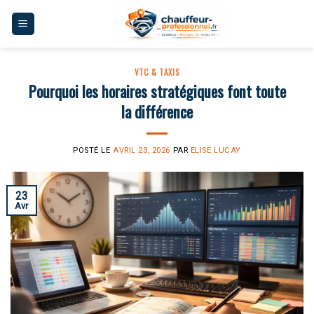
Skip
to
content
VTC & TAXIS
Pourquoi les horaires stratégiques font toute
la différence
POSTÉ LE
AVRIL 23, 2026
PAR
ELISE LUCAY
23
Avr