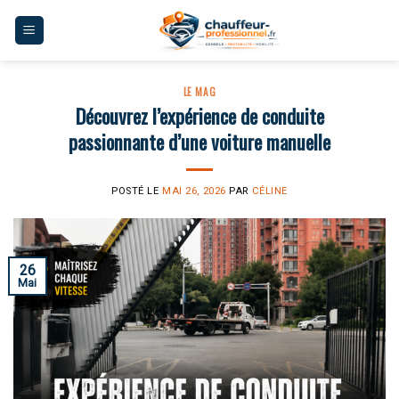
Skip
to
content
LE MAG
Découvrez l’expérience de conduite
passionnante d’une voiture manuelle
POSTÉ LE
MAI 26, 2026
PAR
CÉLINE
26
Mai