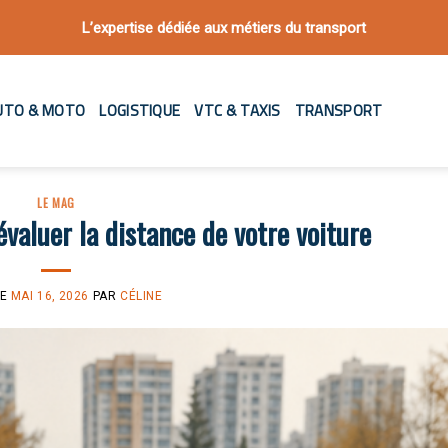
L’expertise dédiée aux métiers du transport
UTO & MOTO
LOGISTIQUE
VTC & TAXIS
TRANSPORT
LE MAG
valuer la distance de votre voiture
LE
MAI 16, 2026
PAR
CÉLINE