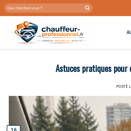
Skip
to
content
A
Astuces pratiques pour é
POSTÉ 
16