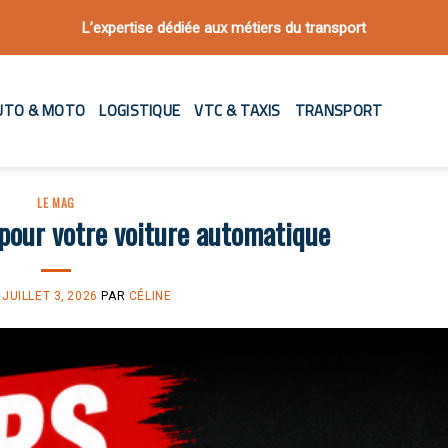
L’expertise dédiée aux métiers du transport
UTO & MOTO
LOGISTIQUE
VTC & TAXIS
TRANSPORT
LE MAG
 pour votre voiture automatique
E
JUILLET 3, 2026
PAR
CÉLINE