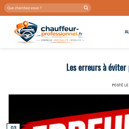
Skip
to
content
A
Les erreurs à éviter
POSTÉ L
03