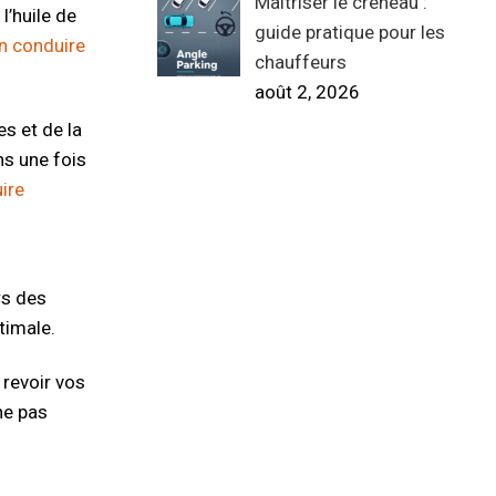
Maîtriser le créneau :
l’huile de
guide pratique pour les
en conduire
chauffeurs
août 2, 2026
s et de la
ns une fois
ire
rs des
timale.
 revoir vos
ne pas