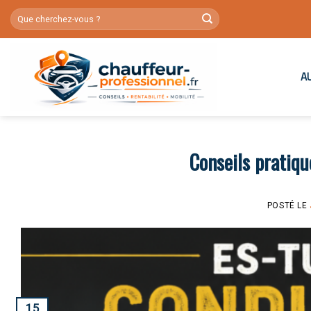
Skip
to
content
A
Conseils pratiq
POSTÉ LE
15