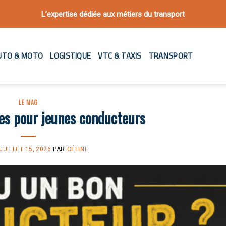
L’expertise dédiée aux métiers du transport
UTO & MOTO
LOGISTIQUE
VTC & TAXIS
TRANSPORT
LE MAG
ues pour jeunes conducteurs
JUILLET 15, 2026
PAR
CÉLINE