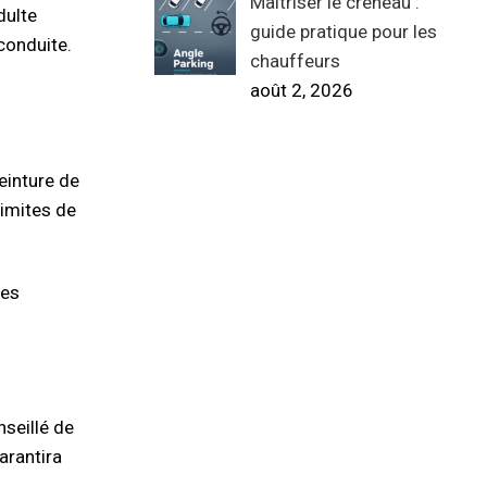
Maîtriser le créneau :
dulte
guide pratique pour les
conduite.
chauffeurs
août 2, 2026
ceinture de
limites de
res
nseillé de
arantira