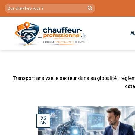
Skip
to
content
A
Transport analyse le secteur dans sa globalité : régl
caté
23
Fév