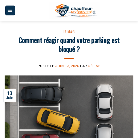
Skip
to
content
LE MAG
Comment réagir quand votre parking est
bloqué ?
POSTÉ LE
JUIN 13, 2026
PAR
CÉLINE
13
Juin