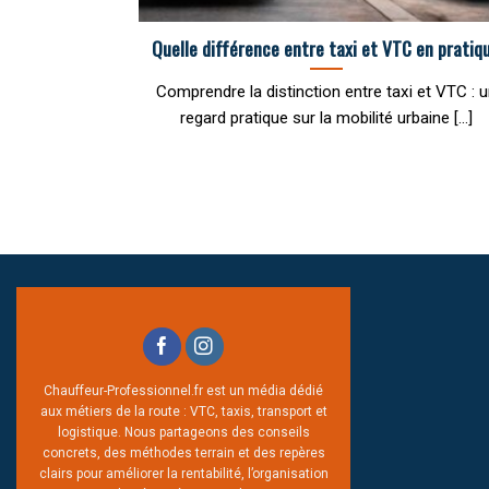
Quelle différence entre taxi et VTC en pratiq
Comprendre la distinction entre taxi et VTC : 
regard pratique sur la mobilité urbaine [...]
Chauffeur-Professionnel.fr est un média dédié
aux métiers de la route : VTC, taxis, transport et
logistique. Nous partageons des conseils
concrets, des méthodes terrain et des repères
clairs pour améliorer la rentabilité, l’organisation