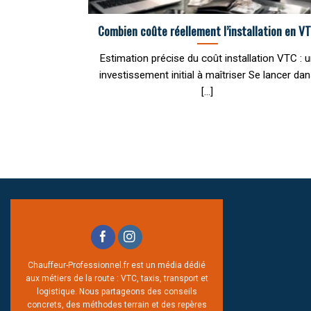
Combien coûte réellement l’installation en V
Estimation précise du coût installation VTC : 
investissement initial à maîtriser Se lancer da
[...]
Chauffeur-Professionnel.fr est un média dédié
aux métiers de la route : VTC, taxis, transport et
logistique. Nous partageons des conseils
concrets, des méthodes terrain et des repères