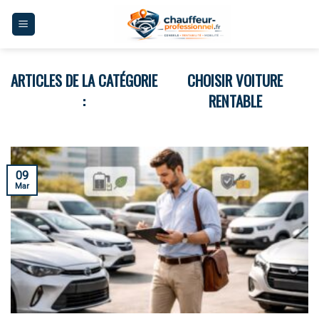
Skip
to
content
CHOISIR VOITURE
RENTABLE
09
Mar